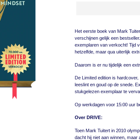
Product
toegevoegen
Het eerste boek van Mark Tuiter
aan
verschijnen gelijk een bestselle
je
exemplaren van verkocht! Tijd v
winkelwagen
hetzelfde, maar qua uiterlijk ext
Daarom is er nu tijdelijk een ext
De Limited edition is hardcover,
leeslint en goud op de snede.
Ex
stukgelezen exemplaar te verv
Op werkdagen voor 15:00 uur b
Over DRIVE:
Toen Mark Tuitert in 2010 olym
dacht hij niet aan winnen, maar