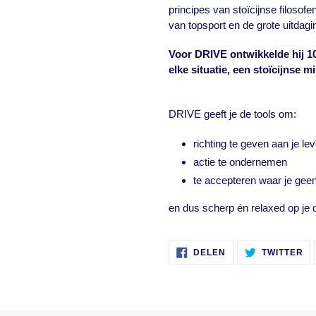
principes van stoïcijnse filoso
van topsport en de grote uitdagin
Voor DRIVE ontwikkelde hij 1
elke situatie, een stoïcijnse m
DRIVE geeft je de tools om:
richting te geven aan je le
actie te ondernemen
te accepteren waar je geen
en dus scherp én relaxed op je d
DELEN
TW
DELEN
TWITTER
OP
OP
FACEBOOK
TW