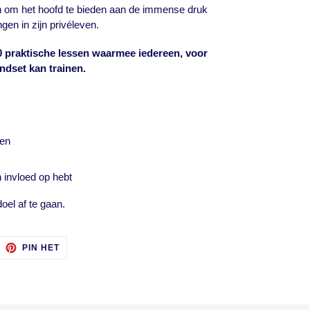
fen om het hoofd te bieden aan de immense druk
gen in zijn privéleven.
0 praktische lessen waarmee iedereen, voor
indset kan trainen.
ven
 invloed op hebt
oel af te gaan.
ITTEREN
PINNEN
PIN HET
OP
ITTER
PINTEREST